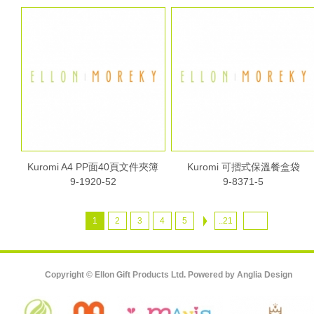
Kuromi A4 PP面40頁文件夾簿
Kuromi 可摺式保溫餐盒袋
9-1920-52
9-8371-5
1
2
3
4
5
..21
Copyright © Ellon Gift Products Ltd. Powered by
Anglia Design