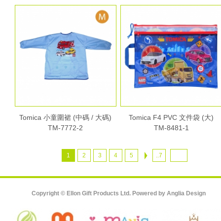
Tomica 小童圍裙 (中碼 / 大碼)
Tomica F4 PVC 文件袋 (大)
TM-7772-2
TM-8481-1
1
2
3
4
5
..7
Copyright © Ellon Gift Products Ltd. Powered by
Anglia Design