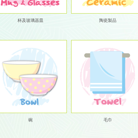
杯及玻璃器皿
陶瓷製品
碗
毛巾