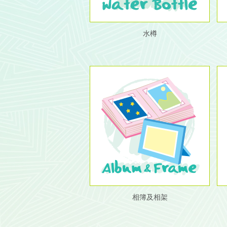
水樽
相簿及相架