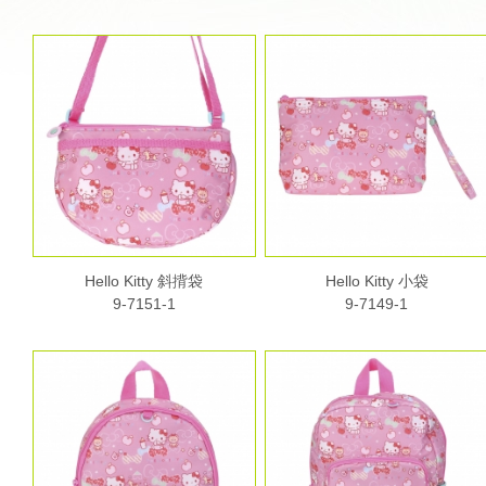
Hello Kitty 斜揹袋
Hello Kitty 小袋
9-7151-1
9-7149-1