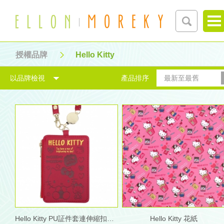
授權品牌
Hello Kitty
以品牌檢視
產品排序
最新至最舊
Hello Kitty PU証件套連伸縮扣手帶
Hello Kitty 花紙