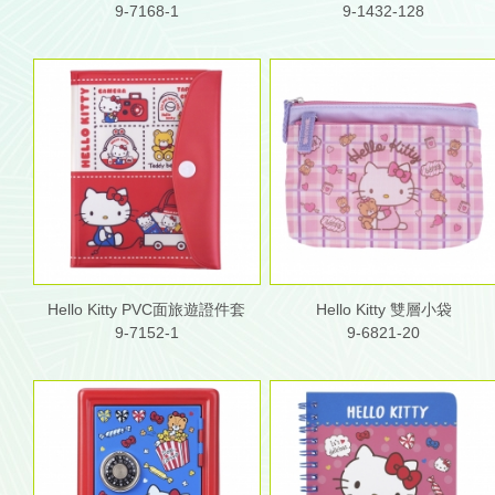
9-7168-1
9-1432-128
Hello Kitty PVC面旅遊證件套
Hello Kitty 雙層小袋
9-7152-1
9-6821-20