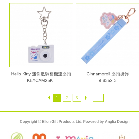
Hello Kitty 迷你數碼相機連匙扣
Cinnamoroll 匙扣掛飾
KEYCAM25KT
9-8352-3
1
2
3
Copyright © Ellon Gift Products Ltd. Powered by
Anglia Design